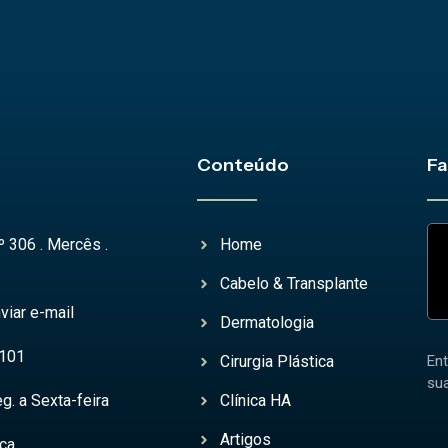
Conteúdo
Fa
º 306 . Mercês .
Home
Cabelo & Transplante
viar e-mail
Dermatologia
4101
Cirurgia Plástica
En
su
g. a Sexta-feira
Clínica HA
Artigos
ica