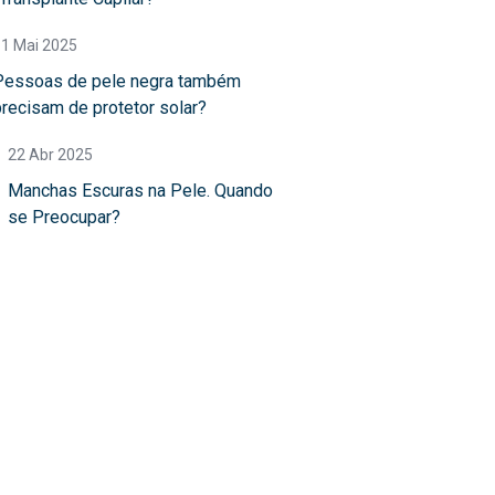
11 Mai 2025
Pessoas de pele negra também
precisam de protetor solar?
22 Abr 2025
Manchas Escuras na Pele. Quando
se Preocupar?
ende sua consulta
 antecedência para garantir um
nveniente. Entraremos em contato
a confirmar a melhor data.