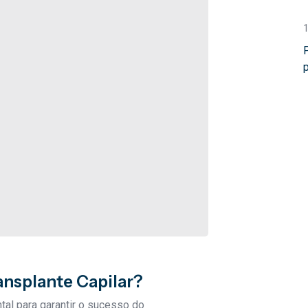
Ag
Agende com
horário co
par
ansplante Capilar?
tal para garantir o sucesso do