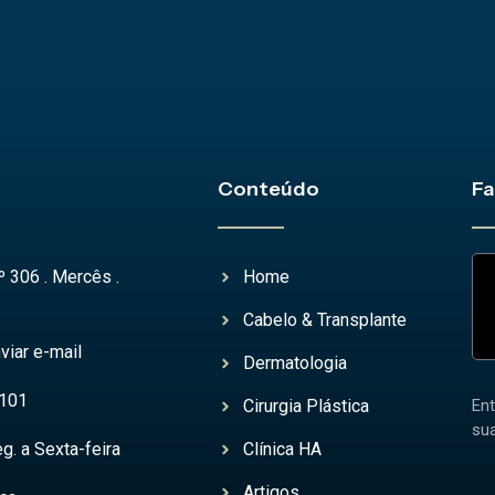
Conteúdo
Fa
º 306 . Mercês .
Home
Cabelo & Transplante
viar e-mail
Dermatologia
4101
Cirurgia Plástica
En
su
g. a Sexta-feira
Clínica HA
Artigos