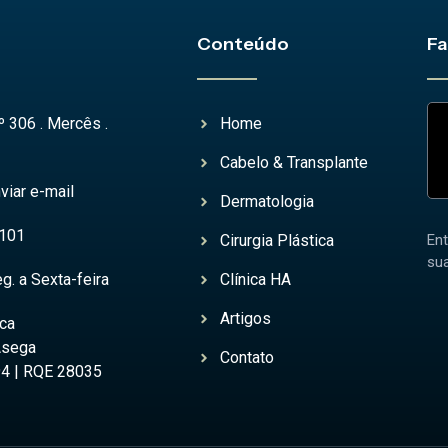
Conteúdo
Fa
º 306 . Mercês .
Home
Cabelo & Transplante
viar e-mail
Dermatologia
4101
Cirurgia Plástica
En
su
g. a Sexta-feira
Clínica HA
Artigos
ica
 Asega
Contato
4 | RQE 28035