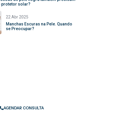
 protetor solar?
22 Abr 2025
Manchas Escuras na Pele. Quando
se Preocupar?
ende sua consulta
 antecedência para garantir um
nveniente. Entraremos em contato
a confirmar a melhor data.
AGENDAR CONSULTA