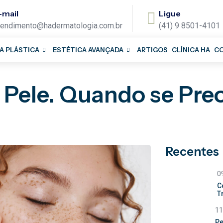
-mail
Ligue
tendimento@hadermatologia.com.br
(41) 9 8501-4101
A PLÁSTICA
ESTÉTICA AVANÇADA
ARTIGOS
CLÍNICA HA
C
 Pele. Quando se Pre
Recentes
0
C
T
11
Pe