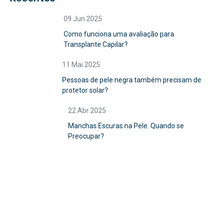
09 Jun 2025
Como funciona uma avaliação para
Transplante Capilar?
11 Mai 2025
Pessoas de pele negra também precisam de
protetor solar?
22 Abr 2025
Manchas Escuras na Pele. Quando se
Preocupar?
Agende sua consulta
Agende com antecedência para garantir um horário
conveniente. Entraremos em contato para confirmar a
melhor data.